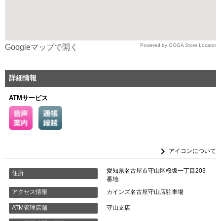
Powered by GOGA Store Locator
Googleマップで開く
詳細情報
ATMサービス
keyboard_arrow_right
アイコンについて
愛知県名古屋市守山区桜坂一丁目203
住所
番地
カインズ名古屋守山店駐車場
アクセス情報
守山支店
ATM管理店舗